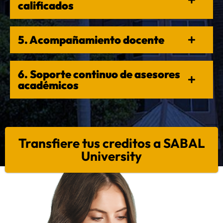
calificados
5. Acompañamiento docente
6. Soporte continuo de asesores
académicos
Transfiere tus creditos a SABAL
University