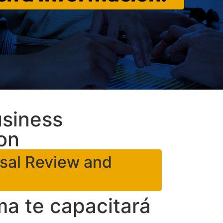
usiness
on
isal Review and
ma te capacitará