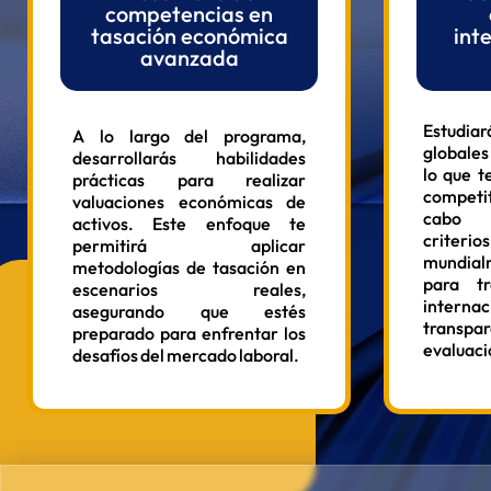
competencias en
tasación económica
int
avanzada
Estudi
A lo largo del programa,
globales 
desarrollarás habilidades
lo que t
prácticas para realizar
competit
valuaciones económicas de
cabo 
activos. Este enfoque te
crite
permitirá aplicar
mundialm
metodologías de tasación en
para t
escenarios reales,
interna
asegurando que estés
trans
preparado para enfrentar los
evaluaci
desafíos del mercado laboral.