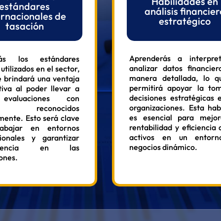
Habilidades en
estándares
análisis financier
ernacionales de
estratégico
tasación
Aprenderás a interpre
arás los estándares
analizar datos financie
utilizados en el sector,
manera detallada, lo q
e brindará una ventaja
permitirá apoyar la to
iva al poder llevar a
decisiones estratégicas 
evaluaciones con
organizaciones. Esta hab
rios reconocidos
es esencial para mejor
ente. Esto será clave
rentabilidad y eficiencia 
rabajar en entornos
activos en un entor
cionales y garantizar
negocios dinámico.
parencia en las
ones.