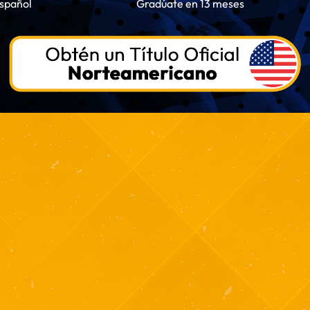
Español
Gradúate en 13 meses