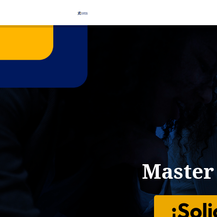
Master
Major 
¡Sol