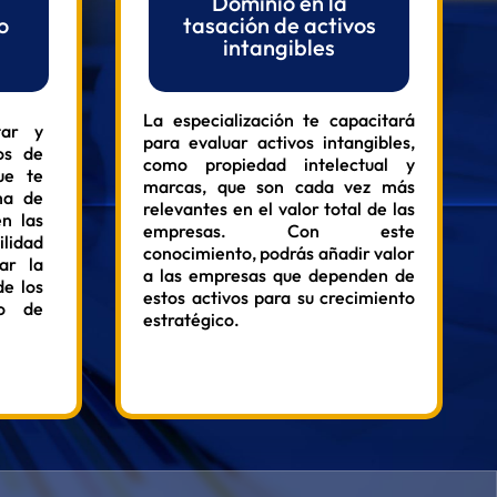
Dominio en la
o
tasación de activos
intangibles
La especialización te capacitará
tar y
para evaluar activos intangibles,
ros de
como propiedad intelectual y
ue te
marcas, que son cada vez más
ma de
relevantes en el valor total de las
en las
empresas. Con este
ilidad
conocimiento, podrás añadir valor
ar la
a las empresas que dependen de
de los
estos activos para su crecimiento
no de
estratégico.