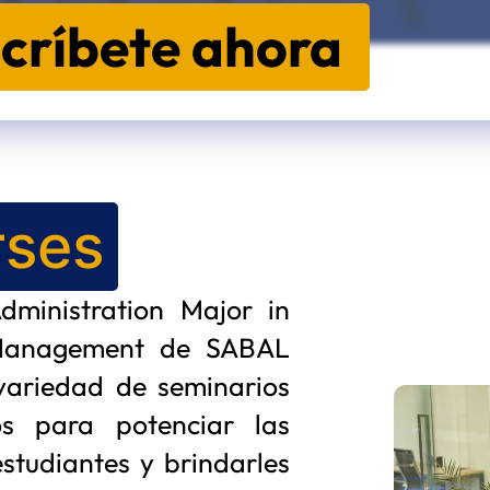
scríbete ahora
rses
dministration Major in
 Management de SABAL
variedad de seminarios
os para potenciar las
studiantes y brindarles